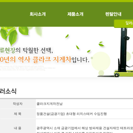
딜러
작성자
클라크지게차전남
제 목
정품건설(금광기업) 초대형 리치스테커 수입진행
내 용
광주광역시 소재 금광기업에서 해상 방파제용 건설자재인 테트라